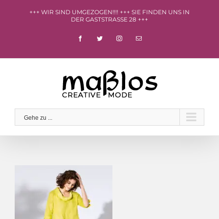
Zum
+++ WIR SIND UMGEZOGEN!!!! +++ SIE FINDEN UNS IN
Inhalt
DER GASTSTRASSE 28 +++
springen
facebook
twitter
instagram
E-
Mail
Gehe zu ...