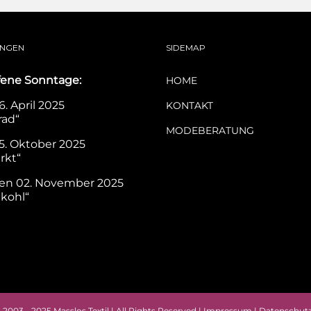
UNGEN
SIDEMAP
fene Sonntage:
HOME
. April 2025
KONTAKT
rad“
MODEBERATUNG
5. Oktober 2025
rkt“
en 02. November 2025
nkohl“
2003 - 2025 Masslos Textil | All Rights Reserved |
Impressum
|
Datenschutz