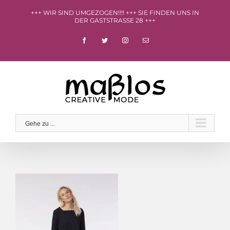
Zum
+++ WIR SIND UMGEZOGEN!!!! +++ SIE FINDEN UNS IN
Inhalt
DER GASTSTRASSE 28 +++
springen
facebook
twitter
instagram
E-
Mail
Gehe zu ...