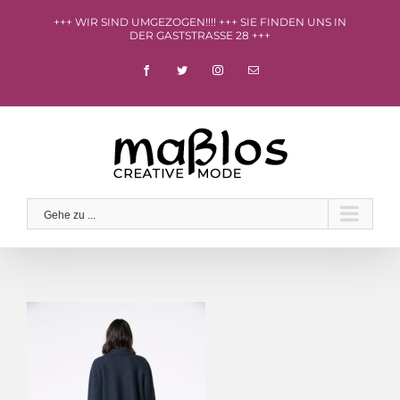
Zum
+++ WIR SIND UMGEZOGEN!!!! +++ SIE FINDEN UNS IN
Inhalt
DER GASTSTRASSE 28 +++
springen
facebook
twitter
instagram
E-
Mail
Gehe zu ...