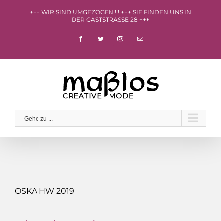
Zum
+++ WIR SIND UMGEZOGEN!!!! +++ SIE FINDEN UNS IN
Inhalt
DER GASTSTRASSE 28 +++
springen
facebook
twitter
instagram
E-
Mail
Gehe zu ...
OSKA HW 2019