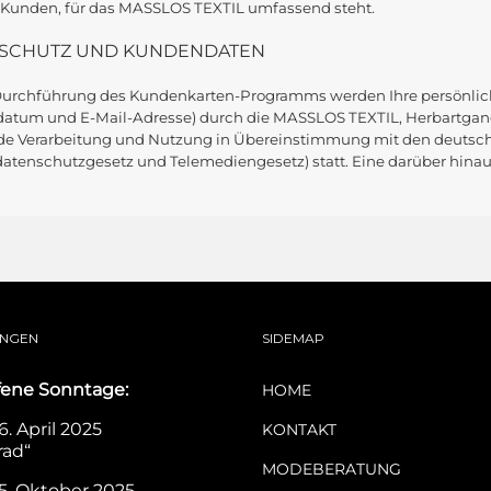
Kunden, für das MASSLOS TEXTIL umfassend steht.
SCHUTZ UND KUNDENDATEN
Durchführung des Kundenkarten-Programms werden Ihre persönlich
atum und E-Mail-Adresse) durch die MASSLOS TEXTIL, Herbartgang 9
jede Verarbeitung und Nutzung in Übereinstimmung mit den deu
tenschutzgesetz und Telemediengesetz) statt. Eine darüber hinausg
UNGEN
SIDEMAP
fene Sonntage:
HOME
. April 2025
KONTAKT
rad“
MODEBERATUNG
5. Oktober 2025